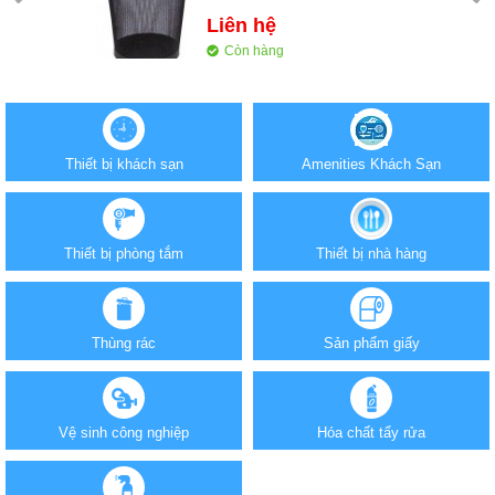
Liên hệ
Còn hàng
Thùng rác 75-1
Liên hệ
Thiết bị khách sạn
Amenities Khách Sạn
Còn hàng
Thanh kẹp order - bill inox
40cm
Thiết bị phòng tắm
Thiết bị nhà hàng
220.000
(-15%)
260.000 VND
Còn hàng
Thùng rác
Sản phẩm giấy
Vệ sinh công nghiệp
Hóa chất tẩy rửa