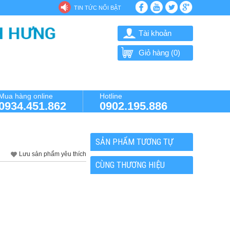
TIN TỨC NỔI BẬT
Tài khoản
Giỏ hàng (
0
)
Mua hàng online
Hotline
0934.451.862
0902.195.886
SẢN PHẨM TƯƠNG TỰ
Lưu sản phẩm yêu thích
CÙNG THƯƠNG HIỆU