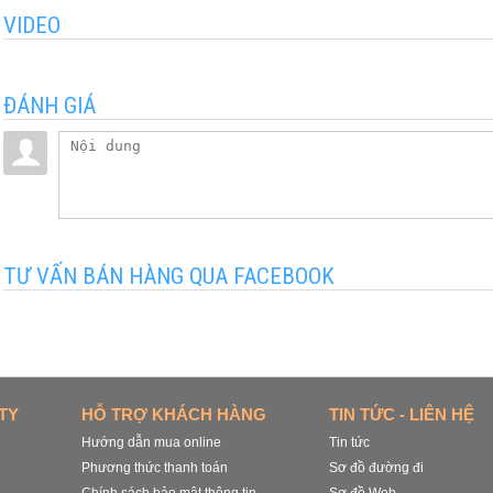
VIDEO
ĐÁNH GIÁ
TƯ VẤN BÁN HÀNG QUA FACEBOOK
TY
HỖ TRỢ KHÁCH HÀNG
TIN TỨC - LIÊN HỆ
Hướng dẫn mua online
Tin tức
Phương thức thanh toán
Sơ đồ đường đi