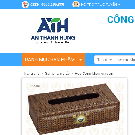
0902.195.886
CSKH:
HỖ TRỢ TRỰC TUYẾN
DANH MỤC SẢN PHẨM
Tất cả
Trang chủ
›
Sản phẩm giấy
›
Hộp đựng khăn giấy ăn
Zoom