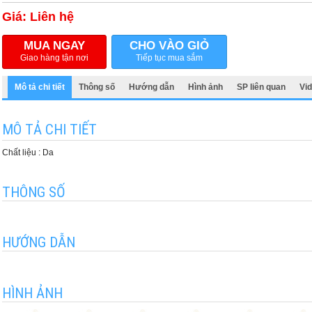
Giá: Liên hệ
MUA NGAY
CHO VÀO GIỎ
Giao hàng tận nơi
Tiếp tục mua sắm
Mô tả chi tiết
Thông số
Hướng dẫn
Hình ảnh
SP liên quan
Vi
MÔ TẢ CHI TIẾT
Chất liệu : Da
THÔNG SỐ
HƯỚNG DẪN
HÌNH ẢNH