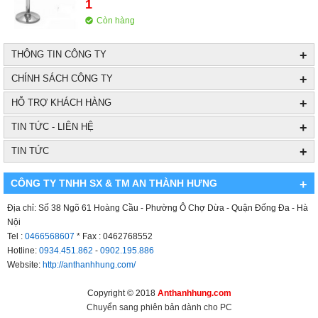
1
Còn hàng
+
THÔNG TIN CÔNG TY
+
CHÍNH SÁCH CÔNG TY
+
HỖ TRỢ KHÁCH HÀNG
+
TIN TỨC - LIÊN HỆ
+
TIN TỨC
CÔNG TY TNHH SX & TM AN THÀNH HƯNG
+
Địa chỉ: Số 38 Ngõ 61 Hoàng Cầu - Phường Ô Chợ Dừa - Quận Đống Đa - Hà
Nội
Tel :
0466568607
* Fax : 0462768552
Hotline:
0934.451.862
-
0902.195.886
Website:
http://anthanhhung.com/
Copyright © 2018
Anthanhhung.com
Chuyển sang phiên bản dành cho PC