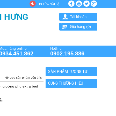
TIN TỨC NỔI BẬT
Tài khoản
Giỏ hàng (
0
)
Mua hàng online
Hotline
0934.451.862
0902.195.886
SẢN PHẨM TƯƠNG TỰ
Lưu sản phẩm yêu thích
CÙNG THƯƠNG HIỆU
 giường phụ extra bed
hắn