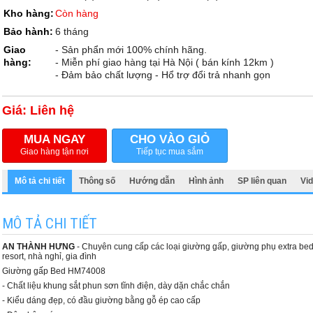
Kho hàng:
Còn hàng
Bảo hành:
6 tháng
Giao
- Sản phẩn mới 100% chính hãng.
hàng:
- Miễn phí giao hàng tại Hà Nội ( bán kính 12km )
- Đảm bảo chất lượng - Hổ trợ đổi trả nhanh gọn
Giá: Liên hệ
MUA NGAY
CHO VÀO GIỎ
Giao hàng tận nơi
Tiếp tục mua sắm
Mô tả chi tiết
Thông số
Hướng dẫn
Hình ảnh
SP liên quan
Vi
MÔ TẢ CHI TIẾT
AN THÀNH HƯNG
- Chuyên cung cấp các loại giường gấp, giường phụ extra be
resort, nhà nghỉ, gia đình
Giường gấp Bed HM74008
- Chất liệu khung sắt phun sơn tĩnh điện, dày dặn chắc chắn
- Kiểu dáng đẹp, có đầu giường bằng gỗ ép cao cấp