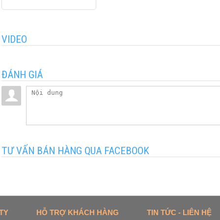
VIDEO
ĐÁNH GIÁ
TƯ VẤN BÁN HÀNG QUA FACEBOOK
TY
HỖ TRỢ KHÁCH HÀNG
TIN TỨC - LIÊN HỆ