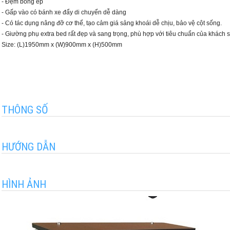
- Đệm bông ép
- Gấp vào có bánh xe đẩy di chuyển dễ dàng
- Có tác dụng nâng đỡ cơ thể, tạo cảm giá sảng khoái dễ chịu, bảo vệ cột sống.
- Giường phụ extra bed rất đẹp và sang trọng, phù hợp với tiêu chuẩn của khách s
Size: (L)1950mm x (W)900mm x (H)500mm
THÔNG SỐ
HƯỚNG DẪN
HÌNH ẢNH