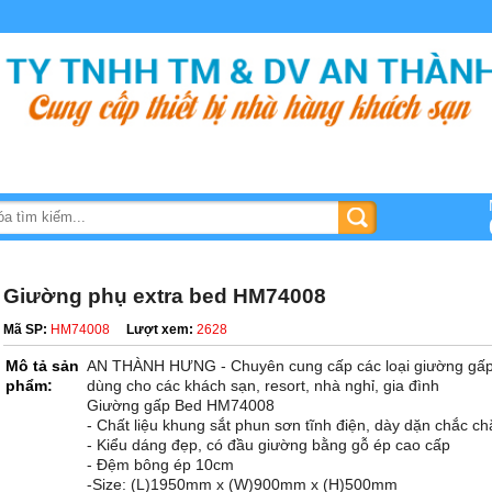
Giường phụ extra bed HM74008
Mã SP:
HM74008
Lượt xem:
2628
Mô tả sản
AN THÀNH HƯNG - Chuyên cung cấp các loại giường gấp,
phẩm:
dùng cho các khách sạn, resort, nhà nghỉ, gia đình
Giường gấp Bed HM74008
- Chất liệu khung sắt phun sơn tĩnh điện, dày dặn chắc c
- Kiểu dáng đẹp, có đầu giường bằng gỗ ép cao cấp
- Đệm bông ép 10cm
-Size: (L)1950mm x (W)900mm x (H)500mm