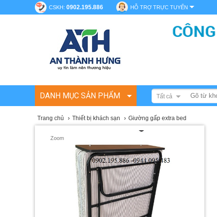
0902.195.886
CSKH:
HỖ TRỢ TRỰC TUYẾN
DANH MỤC SẢN PHẨM
Tất cả
Trang chủ
›
Thiết bị khách sạn
›
Giường gấp extra bed
Zoom