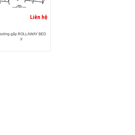
Liên hệ
iường gấp ROLLAWAY BED
F