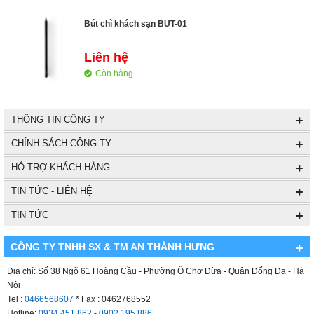
Bút chì khách sạn BUT-01
Liên hệ
Còn hàng
+
THÔNG TIN CÔNG TY
+
CHÍNH SÁCH CÔNG TY
+
HỖ TRỢ KHÁCH HÀNG
+
TIN TỨC - LIÊN HỆ
+
TIN TỨC
CÔNG TY TNHH SX & TM AN THÀNH HƯNG
+
Địa chỉ: Số 38 Ngõ 61 Hoàng Cầu - Phường Ô Chợ Dừa - Quận Đống Đa - Hà
Nội
Tel :
0466568607
* Fax : 0462768552
Hotline:
0934.451.862
-
0902.195.886